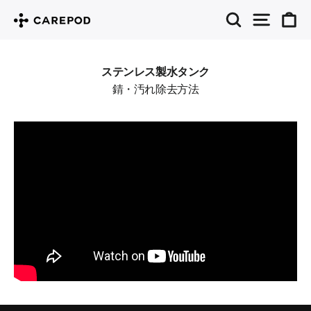
コ
検索
サイト
カ
ン
テ
ステンレス製水タンク
錆・汚れ除去方法
ン
ツ
に
ス
キ
ッ
プ