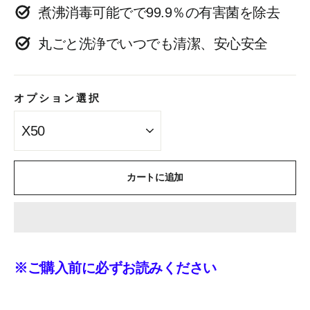
煮沸消毒可能でで99.9％の有害菌を除去
ラ
丸ごと洗浄でいつでも清潔、安心安全
イ
ス
オプション選択
カートに追加
※ご購入前に必ずお読みください