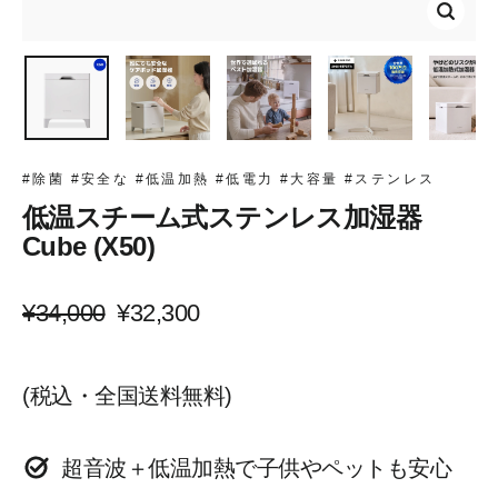
閉
じ
る
(esc)
#除菌 #安全な #低温加熱 #低電力 #大容量 #ステンレス
低温スチーム式ステンレス加湿器
Cube (X50)
通
セ
¥34,000
¥32,300
常
ー
(税込・全国送料無料)
価
ル
格
ス
超音波＋低温加熱で子供やペットも安心
プ