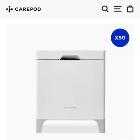
コ
検索
サイト
カ
ン
テ
ン
ツ
に
ス
キ
ッ
プ