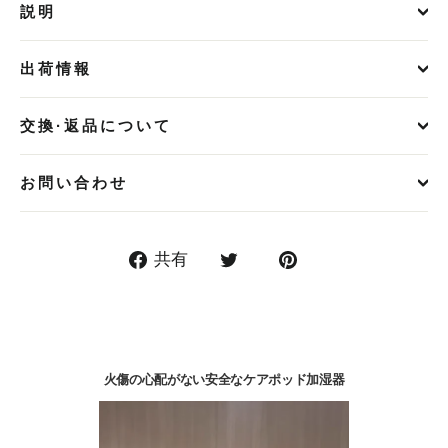
説明
出荷情報
交換·返品について
お問い合わせ
Facebook
Twitter
ボ
共有
で
で
ー
シ
つ
ド
ェ
ぶ
「Pinterest」
火傷の心配がない安全なケアポッド加湿器
ア
や
の
く
ピ