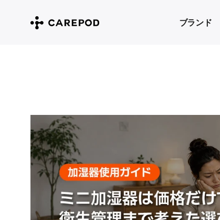
コ
ブランド
ン
テ
ン
ツ
に
ス
キ
ッ
プ