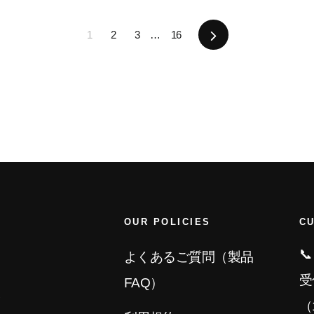
次
1
2
3
…
16
OUR POLICIES
C
📞
ド
よくあるご質問（製品
受
FAQ）
報
（